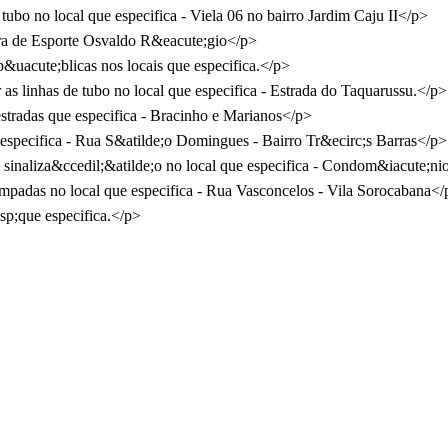
tubo no local que especifica - Viela 06 no bairro Jardim Caju II</p>
ra de Esporte Osvaldo R&eacute;gio</p>
 p&uacute;blicas nos locais que especifica.</p>
as linhas de tubo no local que especifica - Estrada do Taquarussu.</p>
stradas que especifica - Bracinho e Marianos</p>
especifica - Rua S&atilde;o Domingues - Bairro Tr&ecirc;s Barras</p>
e sinaliza&ccedil;&atilde;o no local que especifica - Condom&iacute;n
;mpadas no local que especifica - Rua Vasconcelos - Vila Sorocabana</
sp;que especifica.</p>