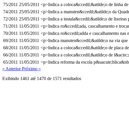
75/2011
25/05/2011
<p>Indica a coloca&ccedil;&atilde;o de linha de 
74/2011
25/05/2011
<p>Indica a manuten&ccedil;&atilde;o da Quad
72/2011
25/05/2011
<p>Indica a instala&ccedil;&atilde;o de lixeiras
71/2011
11/05/2011
<p>Indica ro&ccedil;ada, cascalhamento e trocar 
70/2011
11/05/2011
<p>Indica ro&ccedil;adda e cascalhamento nas e
69/2011
11/05/2011
<p>Indica manuten&ccedil;&atilde;o na via que 
68/2011
11/05/2011
<p>Indica a coloca&ccedil;&atilde;o de placa d
66/2011
11/05/2011
<p>Indica a coloca&ccedil;&atilde;o de l&acirc
65/2011
11/05/2011
<p>Indica reforma da escola p&uacute;blica&nb
« Anterior
Próximo »
Exibindo
1461
até
1470
de
1571
resultados