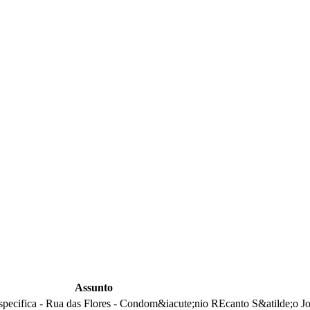
Assunto
especifica - Rua das Flores - Condom&iacute;nio REcanto S&atilde;o J