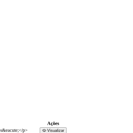
Ações
os&eacute;</p>
Visualizar