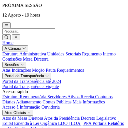
PRÓXIMA SESSÃO
12 Agosto - 19 horas
Home
A Câmara
Estrutura Administrativa
Unidades Setoriais
Regimento Interno
Comissões
Mesa Diretora
Sessões
Atas
Indicações
Moção
Pauta
Requerimentos
Portal da Transparência
Portal da Transparência até 2024
Portal da Transparência vigente
Acesso rápido
Estrutura Remuneratória
Servidores Ativos
Receita
Contratos
Diárias
Adiantamento
Contas Públicas
Mais Informações
Acesso à Informação
Ouvidoria
Atos Oficiais
Atos da Mesa Diretora
Atos da Presidência
Decreto Legislativo
Edital
Emenda à Lei Orgânica
LDO | LOA | PPA
Portaria
Relatório