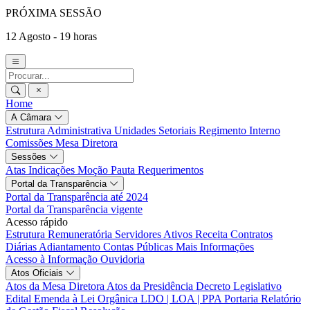
PRÓXIMA SESSÃO
12 Agosto - 19 horas
Home
A Câmara
Estrutura Administrativa
Unidades Setoriais
Regimento Interno
Comissões
Mesa Diretora
Sessões
Atas
Indicações
Moção
Pauta
Requerimentos
Portal da Transparência
Portal da Transparência até 2024
Portal da Transparência vigente
Acesso rápido
Estrutura Remuneratória
Servidores Ativos
Receita
Contratos
Diárias
Adiantamento
Contas Públicas
Mais Informações
Acesso à Informação
Ouvidoria
Atos Oficiais
Atos da Mesa Diretora
Atos da Presidência
Decreto Legislativo
Edital
Emenda à Lei Orgânica
LDO | LOA | PPA
Portaria
Relatório