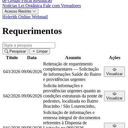
de Gestão Fiscal
Resolução
Notícias
Lei Orgânica
Fale com Vereadores
Acesso Restrito
Holerith Online
Webmail
Requerimentos
Pesquisar
Limpar
Título
Data
Assunto
Ações
Reiteração de requerimento
complementares — Solicitação
043/2026
09/06/2026
de informações Saúde do Bairro
Visualizar
e providências urgentes
Solicita informações e
providências urgentes quanto as
042/2026
09/06/2026
condições estruturais da ponte de
Visualizar
pedestres, localizada no Bairro
Bracinho / São Lourencinho,
Solicitação de informações e
remessa integral de documentos
referentes à Dispensa de
041/2026
09/06/2026
Licitação no 069/2026 —