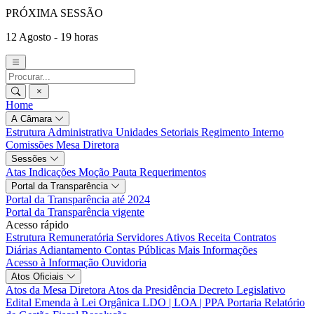
PRÓXIMA SESSÃO
12 Agosto - 19 horas
Home
A Câmara
Estrutura Administrativa
Unidades Setoriais
Regimento Interno
Comissões
Mesa Diretora
Sessões
Atas
Indicações
Moção
Pauta
Requerimentos
Portal da Transparência
Portal da Transparência até 2024
Portal da Transparência vigente
Acesso rápido
Estrutura Remuneratória
Servidores Ativos
Receita
Contratos
Diárias
Adiantamento
Contas Públicas
Mais Informações
Acesso à Informação
Ouvidoria
Atos Oficiais
Atos da Mesa Diretora
Atos da Presidência
Decreto Legislativo
Edital
Emenda à Lei Orgânica
LDO | LOA | PPA
Portaria
Relatório