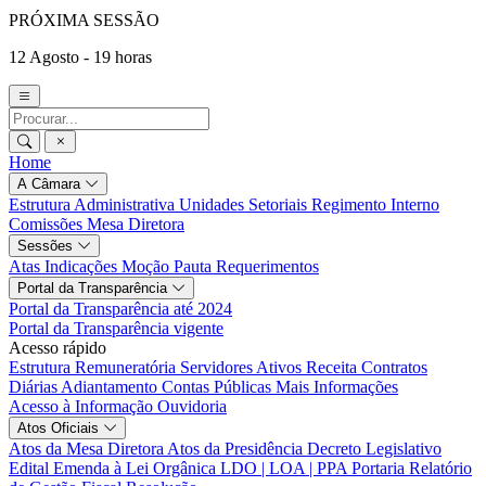
PRÓXIMA SESSÃO
12 Agosto - 19 horas
Home
A Câmara
Estrutura Administrativa
Unidades Setoriais
Regimento Interno
Comissões
Mesa Diretora
Sessões
Atas
Indicações
Moção
Pauta
Requerimentos
Portal da Transparência
Portal da Transparência até 2024
Portal da Transparência vigente
Acesso rápido
Estrutura Remuneratória
Servidores Ativos
Receita
Contratos
Diárias
Adiantamento
Contas Públicas
Mais Informações
Acesso à Informação
Ouvidoria
Atos Oficiais
Atos da Mesa Diretora
Atos da Presidência
Decreto Legislativo
Edital
Emenda à Lei Orgânica
LDO | LOA | PPA
Portaria
Relatório