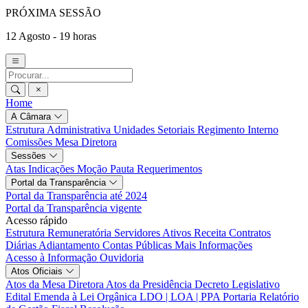
PRÓXIMA SESSÃO
12 Agosto - 19 horas
Home
A Câmara
Estrutura Administrativa
Unidades Setoriais
Regimento Interno
Comissões
Mesa Diretora
Sessões
Atas
Indicações
Moção
Pauta
Requerimentos
Portal da Transparência
Portal da Transparência até 2024
Portal da Transparência vigente
Acesso rápido
Estrutura Remuneratória
Servidores Ativos
Receita
Contratos
Diárias
Adiantamento
Contas Públicas
Mais Informações
Acesso à Informação
Ouvidoria
Atos Oficiais
Atos da Mesa Diretora
Atos da Presidência
Decreto Legislativo
Edital
Emenda à Lei Orgânica
LDO | LOA | PPA
Portaria
Relatório