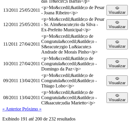
das Tr&ecirc;s Barras</p>
<p>Mo&ccedil;&atilde;o de Pesar
13/2011
25/05/2011
- Joana Ribeiro</p>
Visualizar
<p>Mo&ccedil;&atilde;o de Pesar
12/2011
25/05/2011
- Sr. Alm&eacute;rio da Silva -
Visualizar
Ex-Prefeito Municipal</p>
<p>Mo&ccedil;&atilde;o de
Congratula&ccedil;&atilde;o -
11/2011
27/04/2011
S&eacute;rgio Lu&iacute;s
Visualizar
Andrade de Morais Pinho</p>
<p>Mo&ccedil;&atilde;o de
10/2011
27/04/2011
Congratula&ccedil;&atilde;o -
Visualizar
Domingo da Paz</p>
<p>Mo&ccedil;&atilde;o de
09/2011
13/04/2011
Congratula&ccedil;&atilde;o -
Visualizar
Thiago Lobo</p>
<p>Mo&ccedil;&atilde;o de
08/2011
13/04/2011
Congratula&ccedil;&atilde;o -
Visualizar
Cl&aacute;udia Marietto</p>
« Anterior
Próximo »
Exibindo
191
até
200
de
232
resultados