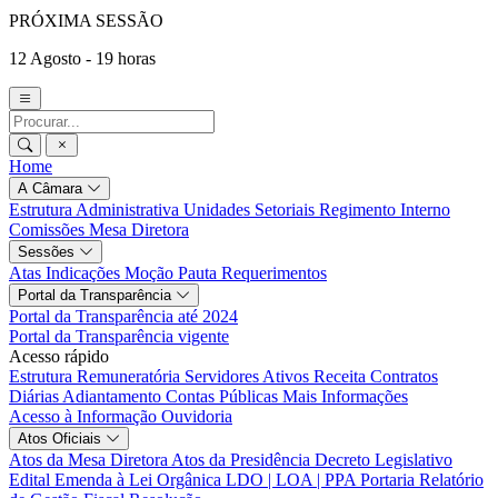
PRÓXIMA SESSÃO
12 Agosto - 19 horas
Home
A Câmara
Estrutura Administrativa
Unidades Setoriais
Regimento Interno
Comissões
Mesa Diretora
Sessões
Atas
Indicações
Moção
Pauta
Requerimentos
Portal da Transparência
Portal da Transparência até 2024
Portal da Transparência vigente
Acesso rápido
Estrutura Remuneratória
Servidores Ativos
Receita
Contratos
Diárias
Adiantamento
Contas Públicas
Mais Informações
Acesso à Informação
Ouvidoria
Atos Oficiais
Atos da Mesa Diretora
Atos da Presidência
Decreto Legislativo
Edital
Emenda à Lei Orgânica
LDO | LOA | PPA
Portaria
Relatório