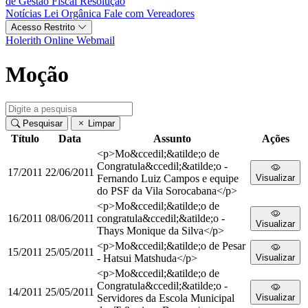
de Gestão Fiscal
Resolução
Notícias
Lei Orgânica
Fale com Vereadores
Acesso Restrito
Holerith Online
Webmail
Moção
Pesquisar
Limpar
Título
Data
Assunto
Ações
<p>Mo&ccedil;&atilde;o de
Congratula&ccedil;&atilde;o -
17/2011
22/06/2011
Fernando Luiz Campos e equipe
Visualizar
do PSF da Vila Sorocabana</p>
<p>Mo&ccedil;&atilde;o de
16/2011
08/06/2011
congratula&ccedil;&atilde;o -
Visualizar
Thays Monique da Silva</p>
<p>Mo&ccedil;&atilde;o de Pesar
15/2011
25/05/2011
- Hatsui Matshuda</p>
Visualizar
<p>Mo&ccedil;&atilde;o de
Congratula&ccedil;&atilde;o -
14/2011
25/05/2011
Servidores da Escola Municipal
Visualizar