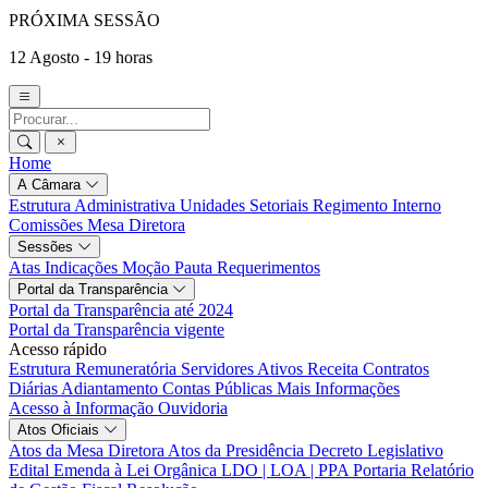
PRÓXIMA SESSÃO
12 Agosto - 19 horas
Home
A Câmara
Estrutura Administrativa
Unidades Setoriais
Regimento Interno
Comissões
Mesa Diretora
Sessões
Atas
Indicações
Moção
Pauta
Requerimentos
Portal da Transparência
Portal da Transparência até 2024
Portal da Transparência vigente
Acesso rápido
Estrutura Remuneratória
Servidores Ativos
Receita
Contratos
Diárias
Adiantamento
Contas Públicas
Mais Informações
Acesso à Informação
Ouvidoria
Atos Oficiais
Atos da Mesa Diretora
Atos da Presidência
Decreto Legislativo
Edital
Emenda à Lei Orgânica
LDO | LOA | PPA
Portaria
Relatório