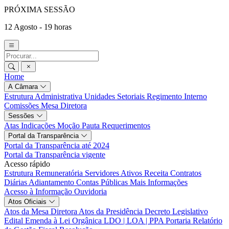
PRÓXIMA SESSÃO
12 Agosto - 19 horas
Home
A Câmara
Estrutura Administrativa
Unidades Setoriais
Regimento Interno
Comissões
Mesa Diretora
Sessões
Atas
Indicações
Moção
Pauta
Requerimentos
Portal da Transparência
Portal da Transparência até 2024
Portal da Transparência vigente
Acesso rápido
Estrutura Remuneratória
Servidores Ativos
Receita
Contratos
Diárias
Adiantamento
Contas Públicas
Mais Informações
Acesso à Informação
Ouvidoria
Atos Oficiais
Atos da Mesa Diretora
Atos da Presidência
Decreto Legislativo
Edital
Emenda à Lei Orgânica
LDO | LOA | PPA
Portaria
Relatório