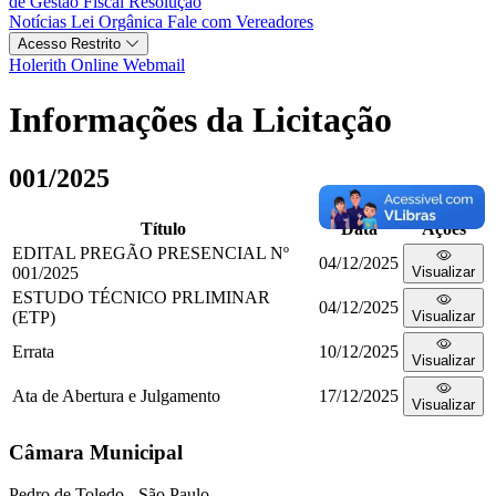
de Gestão Fiscal
Resolução
Notícias
Lei Orgânica
Fale com Vereadores
Acesso Restrito
Holerith Online
Webmail
Informações da Licitação
001/2025
Título
Data
Ações
EDITAL PREGÃO PRESENCIAL Nº
04/12/2025
001/2025
Visualizar
ESTUDO TÉCNICO PRLIMINAR
04/12/2025
(ETP)
Visualizar
Errata
10/12/2025
Visualizar
Ata de Abertura e Julgamento
17/12/2025
Visualizar
Câmara Municipal
Pedro de Toledo - São Paulo