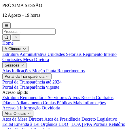
PRÓXIMA SESSÃO
12 Agosto - 19 horas
Home
A Câmara
Estrutura Administrativa
Unidades Setoriais
Regimento Interno
Comissões
Mesa Diretora
Sessões
Atas
Indicações
Moção
Pauta
Requerimentos
Portal da Transparência
Portal da Transparência até 2024
Portal da Transparência vigente
Acesso rápido
Estrutura Remuneratória
Servidores Ativos
Receita
Contratos
Diárias
Adiantamento
Contas Públicas
Mais Informações
Acesso à Informação
Ouvidoria
Atos Oficiais
Atos da Mesa Diretora
Atos da Presidência
Decreto Legislativo
Edital
Emenda à Lei Orgânica
LDO | LOA | PPA
Portaria
Relatório