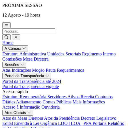
PRÓXIMA SESSÃO
12 Agosto - 19 horas
Home
A Câmara
Estrutura Administrativa
Unidades Setoriais
Regimento Interno
Comissões
Mesa Diretora
Sessões
Atas
Indicações
Moção
Pauta
Requerimentos
Portal da Transparência
Portal da Transparência até 2024
Portal da Transparência vigente
Acesso rápido
Estrutura Remuneratória
Servidores Ativos
Receita
Contratos
Diárias
Adiantamento
Contas Públicas
Mais Informações
Acesso à Informação
Ouvidoria
Atos Oficiais
Atos da Mesa Diretora
Atos da Presidência
Decreto Legislativo
Edital
Emenda à Lei Orgânica
LDO | LOA | PPA
Portaria
Relatório