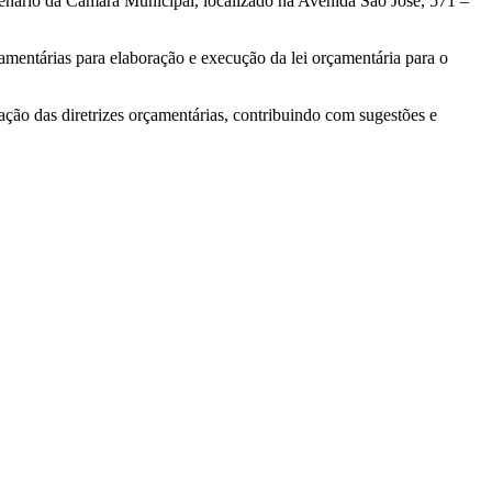
lenário da Câmara Municipal, localizado na Avenida São José, 571 –
çamentárias para elaboração e execução da lei orçamentária para o
ção das diretrizes orçamentárias, contribuindo com sugestões e