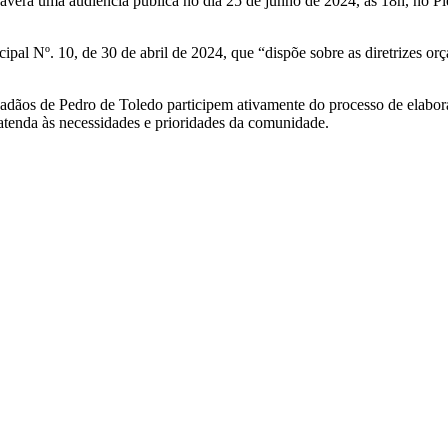
haverá uma audiência pública no dia 25 de junho de 2024, às 18h, no P
cipal Nº. 10, de 30 de abril de 2024, que “dispõe sobre as diretrizes or
adãos de Pedro de Toledo participem ativamente do processo de elabora
atenda às necessidades e prioridades da comunidade.