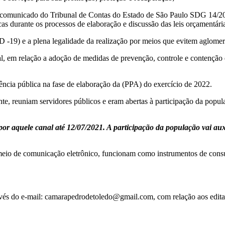
municado do Tribunal de Contas do Estado de São Paulo SDG 14/2020
cas durante os processos de elaboração e discussão das leis orçamentária
9) e a plena legalidade da realização por meios que evitem aglomer
m relação a adoção de medidas de prevenção, controle e contenção de
ia pública na fase de elaboração da (PPA) do exercício de 2022.
te, reuniam servidores públicos e eram abertas à participação da popula
or aquele canal até 12/07/2021. A participação da população vai auxil
meio de comunicação eletrônico, funcionam como instrumentos de consulta
ravés do e-mail: camarapedrodetoledo@gmail.com, com relação aos edita