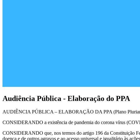
Audiência Pública - Elaboração do PPA
AUDIÊNCIA PÚBLICA – ELABORAÇÃO DA PPA (Plano Plurianu
CONSIDERANDO a existência de pandemia do corona vírus (COVID-
CONSIDERANDO que, nos termos do artigo 196 da Constituição Federal
doença e de outros agravos e ao acesso universal e igualitário às açõ