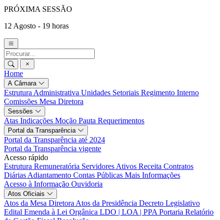
PRÓXIMA SESSÃO
12 Agosto - 19 horas
Home
A Câmara
Estrutura Administrativa
Unidades Setoriais
Regimento Interno
Comissões
Mesa Diretora
Sessões
Atas
Indicações
Moção
Pauta
Requerimentos
Portal da Transparência
Portal da Transparência até 2024
Portal da Transparência vigente
Acesso rápido
Estrutura Remuneratória
Servidores Ativos
Receita
Contratos
Diárias
Adiantamento
Contas Públicas
Mais Informações
Acesso à Informação
Ouvidoria
Atos Oficiais
Atos da Mesa Diretora
Atos da Presidência
Decreto Legislativo
Edital
Emenda à Lei Orgânica
LDO | LOA | PPA
Portaria
Relatório