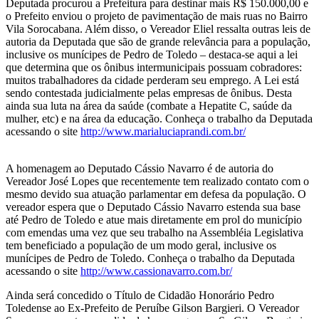
Deputada procurou a Prefeitura para destinar mais R$ 150.000,00 e
o Prefeito enviou o projeto de pavimentação de mais ruas no Bairro
Vila Sorocabana. Além disso, o Vereador Eliel ressalta outras leis de
autoria da Deputada que são de grande relevância para a população,
inclusive os munícipes de Pedro de Toledo – destaca-se aqui a lei
que determina que os ônibus intermunicipais possuam cobradores:
muitos trabalhadores da cidade perderam seu emprego. A Lei está
sendo contestada judicialmente pelas empresas de ônibus. Desta
ainda sua luta na área da saúde (combate a Hepatite C, saúde da
mulher, etc) e na área da educação. Conheça o trabalho da Deputada
acessando o site
http://www.marialuciaprandi.com.br/
A homenagem ao Deputado Cássio Navarro é de autoria do
Vereador José Lopes que recentemente tem realizado contato com o
mesmo devido sua atuação parlamentar em defesa da população. O
vereador espera que o Deputado Cássio Navarro estenda sua base
até Pedro de Toledo e atue mais diretamente em prol do município
com emendas uma vez que seu trabalho na Assembléia Legislativa
tem beneficiado a população de um modo geral, inclusive os
munícipes de Pedro de Toledo. Conheça o trabalho da Deputada
acessando o site
http://www.cassionavarro.com.br/
Ainda será concedido o Título de Cidadão Honorário Pedro
Toledense ao Ex-Prefeito de Peruíbe Gilson Bargieri. O Vereador