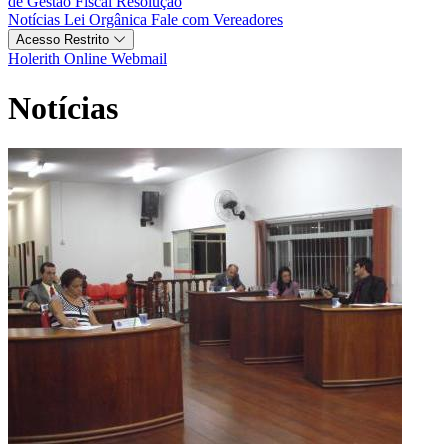
de Gestão Fiscal
Resolução
Notícias
Lei Orgânica
Fale com Vereadores
Acesso Restrito
Holerith Online
Webmail
Notícias