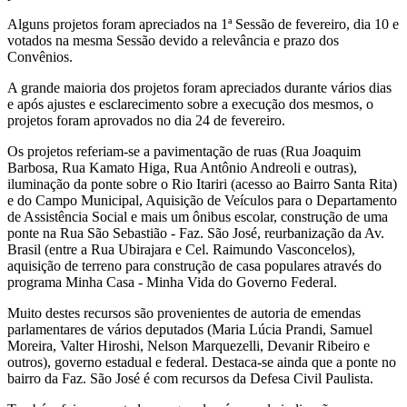
Alguns projetos foram apreciados na 1ª Sessão de fevereiro, dia 10 e
votados na mesma Sessão devido a relevância e prazo dos
Convênios.
A grande maioria dos projetos foram apreciados durante vários dias
e após ajustes e esclarecimento sobre a execução dos mesmos, o
projetos foram aprovados no dia 24 de fevereiro.
Os projetos referiam-se a pavimentação de ruas (Rua Joaquim
Barbosa, Rua Kamato Higa, Rua Antônio Andreoli e outras),
iluminação da ponte sobre o Rio Itariri (acesso ao Bairro Santa Rita)
e do Campo Municipal, Aquisição de Veículos para o Departamento
de Assistência Social e mais um ônibus escolar, construção de uma
ponte na Rua São Sebastião - Faz. São José, reurbanização da Av.
Brasil (entre a Rua Ubirajara e Cel. Raimundo Vasconcelos),
aquisição de terreno para construção de casa populares através do
programa Minha Casa - Minha Vida do Governo Federal.
Muito destes recursos são provenientes de autoria de emendas
parlamentares de vários deputados (Maria Lúcia Prandi, Samuel
Moreira, Valter Hiroshi, Nelson Marquezelli, Devanir Ribeiro e
outros), governo estadual e federal. Destaca-se ainda que a ponte no
bairro da Faz. São José é com recursos da Defesa Civil Paulista.